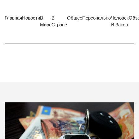
Главная
Новости
В
В
Общее
Персонально
Человек
Обз
Мире
Стране
И Закон