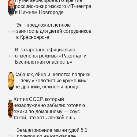
Путин анонсировал открытие
российско-киргизского ИТ-центра
в Нижнем Новгороде
Эн+ предложил летнюю
занятость для детей сотрудников
в Красноярске
В Татарстане официально
отменены режимы «Ракетная и
Беспилотная опасность»
Кабачок, яйцо и щепотка паприки
— пеку «Золотистые кружочки»:
не драники, нежнее и проще
Хит из СССР, который
незаслуженно забыли: готовлю
ежики по-домашнему — соус
такой, что хоть ложкой ешь
Землетрясение магнитудой 5,1
произошло на юго-западе