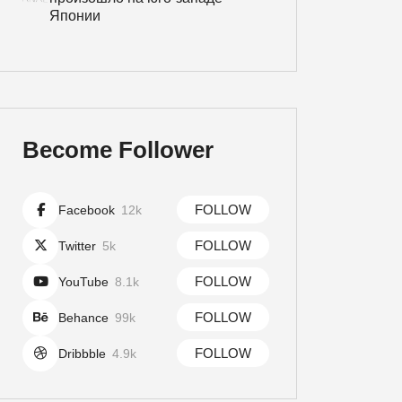
Японии
Become Follower
FOLLOW
Facebook
12k
FOLLOW
Twitter
5k
FOLLOW
YouTube
8.1k
FOLLOW
Behance
99k
FOLLOW
Dribbble
4.9k