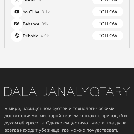
Twitter
5k
FOLLOW
YouTube
8.1k
FOLLOW
Behance
99k
FOLLOW
Dribbble
4.9k
В мире, насыщенном суетой и технологическими
достижениями, мы порой теряем контакт с природой и
духом её красоты. Однако существуют места, где душа
всегда находит убежище, где можно почувствовать