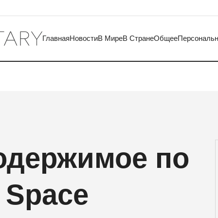
Главная
Новости
В Мире
В Стране
Общее
Персональ
одержимое по
m Space