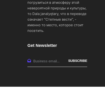
погрузиться в атмосферу этой
невероятной природы и культуры,
то Dala janalyqtary, что в переводе
означает "Степные вести", -
именно то место, которое стоит
посетить.
Get Newsletter
SUBSCRIBE
Copyright © 2026
http://dala-janalyqtary.co