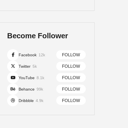
Become Follower
FOLLOW
Facebook
12k
FOLLOW
Twitter
5k
FOLLOW
YouTube
8.1k
FOLLOW
Behance
99k
FOLLOW
Dribbble
4.9k