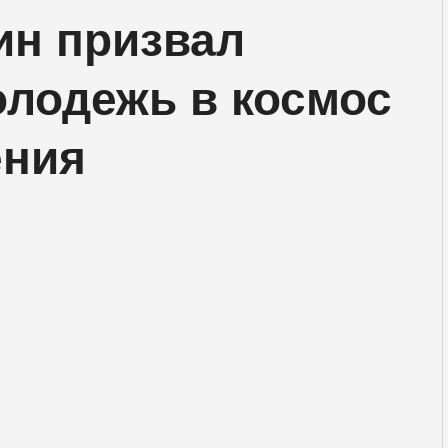
н призвал
олодежь в космос
ения