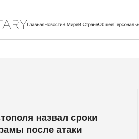
Главная
Новости
В Мире
В Стране
Общее
Персональ
тополя назвал сроки
рамы после атаки