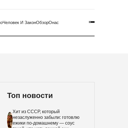
но
Человек И Закон
Обзор
Онас
Топ новости
Хит из СССР, который
незаслуженно забыли: готовлю
ежики по-домашнему — соус