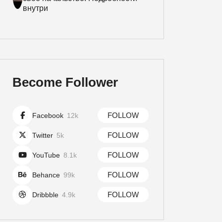
внутри
Become Follower
FOLLOW
Facebook
12k
FOLLOW
Twitter
5k
FOLLOW
YouTube
8.1k
FOLLOW
Behance
99k
FOLLOW
Dribbble
4.9k