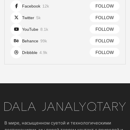
FOLLOW
Facebook
12k
FOLLOW
Twitter
5k
FOLLOW
YouTube
8.1k
FOLLOW
Behance
99k
FOLLOW
Dribbble
4.9k
В мире, насыщенном суетой и технологическими
достижениями, мы порой теряем контакт с природой и