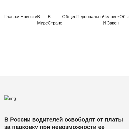
Главная
Новости
В
В
Общее
Персонально
Человек
Обз
Мире
Стране
И Закон
В России водителей освободят от платы
за парковку при невозможности ее