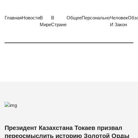
Главная
Новости
В
В
Общее
Персонально
Человек
Обз
Мире
Стране
И Закон
Президент Казахстана Токаев призвал
переосмыслить историю Золотой Орды