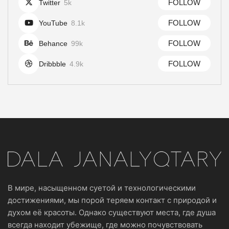
FOLLOW
Twitter
5k
FOLLOW
YouTube
8.1k
FOLLOW
Behance
99k
FOLLOW
Dribbble
4.9k
В мире, насыщенном суетой и технологическими
достижениями, мы порой теряем контакт с природой и
духом её красоты. Однако существуют места, где душа
всегда находит убежище, где можно почувствовать