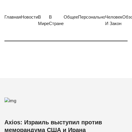
Главная
Новости
В
В
Общее
Персонально
Человек
Обз
Мире
Стране
И Закон
Axios: Израиль выступил против
меморандума США и Ирана