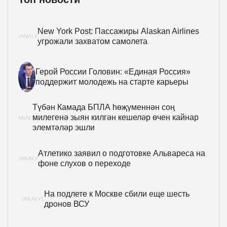
New York Post: Пассажиры Alaskan Airlines
угрожали захватом самолета
Герой России Головин: «Единая Россия»
поддержит молодежь на старте карьеры
Түбән Камада БПЛА һөҗүменнән соң
милегенә зыян килгән кешеләр өчен кайнар
элемтәләр эшли
Атлетико заявил о подготовке Альвареса на
фоне слухов о переходе
На подлете к Москве сбили еще шесть
дронов ВСУ