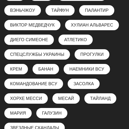
ВЭНЬЧЖОУ
ТАЙФУН
ПАЛАНТИР
ВИКТОР МЕДВЕДЧУК
ХУЛИАН АЛЬВАРЕС
ДИЕГО СИМЕОНЕ
АТЛЕТИКО
СПЕЦСЛУЖБЫ УКРАИНЫ
ПРОГУЛКИ
КРЕМ
БАНАН
НАЕМНИКИ ВСУ
КОМАНДОВАНИЕ ВСУ
ЗАСОЛКА
ХОРХЕ МЕССИ
МЕСАЙ
ТАЙЛАНД
МАРИЯ
ГАЛУЗИН
ЗВЕЗДНЫЕ СКАНДАЛЫ