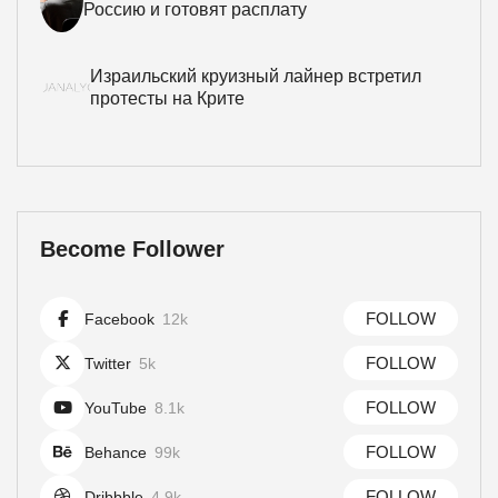
Россию и готовят расплату
Израильский круизный лайнер встретил
протесты на Крите
Become Follower
FOLLOW
Facebook
12k
FOLLOW
Twitter
5k
FOLLOW
YouTube
8.1k
FOLLOW
Behance
99k
FOLLOW
Dribbble
4.9k