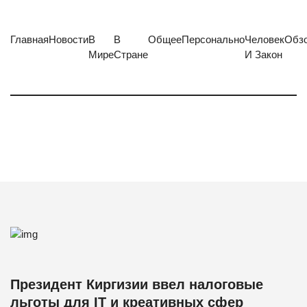
Главная
Новости
В
В
Общее
Персонально
Человек
Обз
Мире
Стране
И Закон
Президент Киргизии ввел налоговые
льготы для IT и креативных сфер