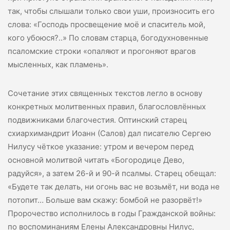
так, чтобы слышали только свои уши, произносить его
слова: «Господь просвещение моё и спаситель мой,
кого убоюся?..» По словам старца, богодухновенные
псаломские строки «опаляют и прогоняют врагов
мысленных, как пламень».
Сочетание этих священных текстов легло в основу
конкретных молитвенных правил, благословлённых
подвижниками благочестия. Оптинский старец
схиархимандрит Иоанн (Салов) дал писателю Сергею
Нилусу чёткое указание: утром и вечером перед
основной молитвой читать «Богородице Дево,
радуйся», а затем 26-й и 90-й псалмы. Старец обещал:
«Будете так делать, ни огонь вас не возьмёт, ни вода не
потопит… Больше вам скажу: бомбой не разорвёт!»
Пророчество исполнилось в годы Гражданской войны:
по воспоминаниям Елены Александровны Нилус,