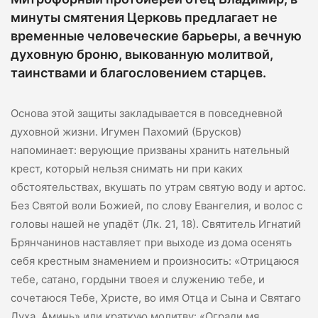
минуты смятения Церковь предлагает не
временные человеческие барьеры, а вечную
духовную броню, выкованную молитвой,
таинствами и благословением старцев.
Основа этой защиты закладывается в повседневной
духовной жизни. Игумен Пахомий (Брусков)
напоминает: верующие призваны хранить нательный
крест, который нельзя снимать ни при каких
обстоятельствах, вкушать по утрам святую воду и артос.
Без Святой воли Божией, по слову Евангелия, и волос с
головы нашей не упадёт (Лк. 21, 18). Святитель Игнатий
Брянчанинов наставляет при выходе из дома осенять
себя крестным знамением и произносить: «Отрицаюся
тебе, сатано, гордыни твоея и служению тебе, и
сочетаюся Тебе, Христе, во имя Отца и Сына и Святаго
Духа. Аминь» или краткую молитву: «Огради мя,