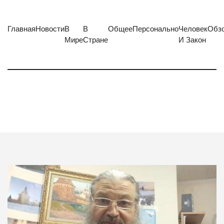
Главная
Новости
В
В
Общее
Персонально
Человек
Обз
Мире
Стране
И Закон