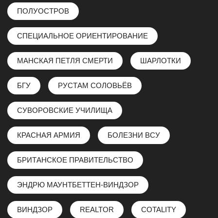
ПОЛУОСТРОВ
СПЕЦИАЛЬНОЕ ОРИЕНТИРОВАНИЕ
МАНСКАЯ ПЕТЛЯ СМЕРТИ
ШАРЛОТКИ
БГУ
РУСТАМ СОЛОВЬЁВ
СУВОРОВСКИЕ УЧИЛИЩА
КРАСНАЯ АРМИЯ
БОЛЕЗНИ ВСУ
БРИТАНСКОЕ ПРАВИТЕЛЬСТВО
ЭНДРЮ МАУНТБЕТТЕН-ВИНДЗОР
ВИНДЗОР
REALTOR
COTALITY