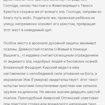
Господи, силою Честнаго и Животворящего Твоего
Креста и сохрани мя от всякаго зла. Господи, направи ко
благу путь мой». Родители же, провожая ребёнка на
улицу, непременно осеняют его крестом, превращая
этот жест в невидимый щит.
Особое место в арсенале духовной защиты занимают
псалмы. Девяностый псалом («Живый в помощи
Вышняго…») издавна считается мощным ограждением
от видимого зла, недобрых людей и бесовских козней.
Блаженный Феодорит Кирский видел в нём
наставление о непобедимой силе упования на Бога, а
иеромонах Иов (Гумеров) свидетельствует: этот текст
испытан многими поколениями христиан как сильное
оружие на демонов. Не менее значим двадцать шестой
псалом. Преподобный Амвросий Оптинский советовал
при приступе страха или вражеского нападения тихо,