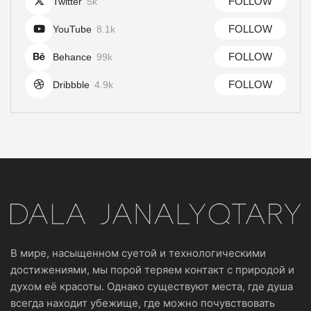
FOLLOW
Twitter
5k
FOLLOW
YouTube
8.1k
FOLLOW
Behance
99k
FOLLOW
Dribbble
4.9k
В мире, насыщенном суетой и технологическими
достижениями, мы порой теряем контакт с природой и
духом её красоты. Однако существуют места, где душа
всегда находит убежище, где можно почувствовать