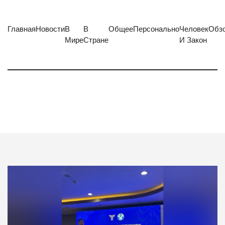
Главная
Новости
В
В
Общее
Персонально
Человек
Обз
Мире
Стране
И Закон