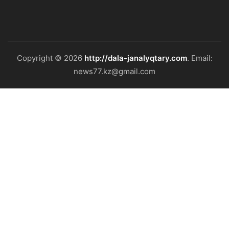
Copyright © 2026
http://dala-janalyqtary.com
. Email:
news77.kz@gmail.com