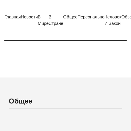
Главная
Новости
В
В
Общее
Персонально
Человек
Обз
Мире
Стране
И Закон
Общее