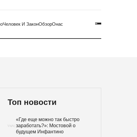
но
Человек И Закон
Обзор
Онас
Топ новости
«Где еще можно так быстро
заработать?»: Мостовой о
будущем Инфантино