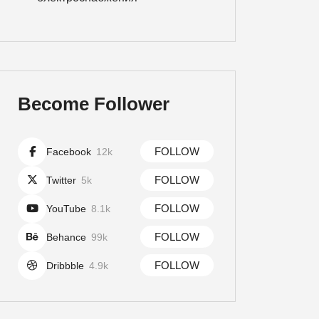
Become Follower
FOLLOW
Facebook
12k
FOLLOW
Twitter
5k
FOLLOW
YouTube
8.1k
FOLLOW
Behance
99k
FOLLOW
Dribbble
4.9k