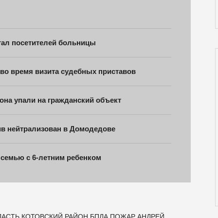
угал посетителей больницы
 во время визита судебных приставов
на упали на гражданский объект
ив нейтрализован в Домодедове
 семью с 6-летним ребенком
ЛАСТЬ
КОТОВСКИЙ РАЙОН
БПЛА
ПОЖАР
АНДРЕЙ