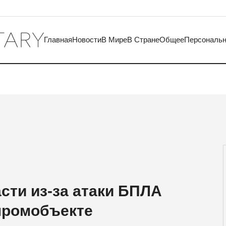
Главная
Новости
В Мире
В Стране
Общее
Персональ
сти из-за атаки БПЛА
промобъекте