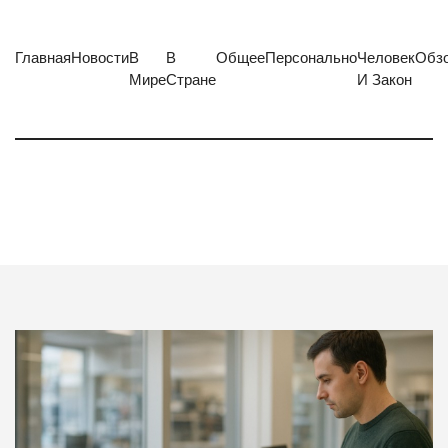
Главная
Новости
В
В
Общее
Персонально
Человек
Обз
Мире
Стране
И Закон