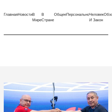
Главная
Новости
В
В
Общее
Персонально
Человек
Обз
Мире
Стране
И Закон