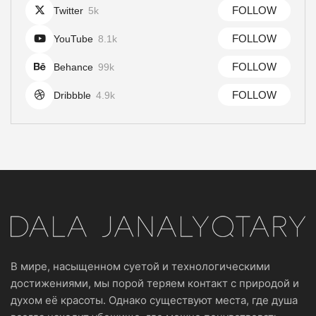
FOLLOW
Twitter
5k
FOLLOW
YouTube
8.1k
FOLLOW
Behance
99k
FOLLOW
Dribbble
4.9k
В мире, насыщенном суетой и технологическими
достижениями, мы порой теряем контакт с природой и
духом её красоты. Однако существуют места, где душа