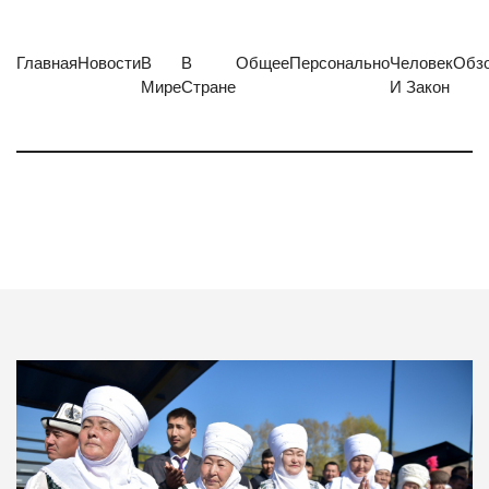
Главная
Новости
В
В
Общее
Персонально
Человек
Обз
Мире
Стране
И Закон