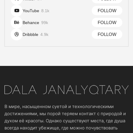
FOLLOW
YouTube
8.1k
FOLLOW
Behance
99k
FOLLOW
Dribbble
4.9k
В мире, насыщенном суетой и технологическими
достижениями, мы порой теряем контакт с природой и
духом её красоты. Однако существуют места, где душа
всегда находит убежище, где можно почувствовать