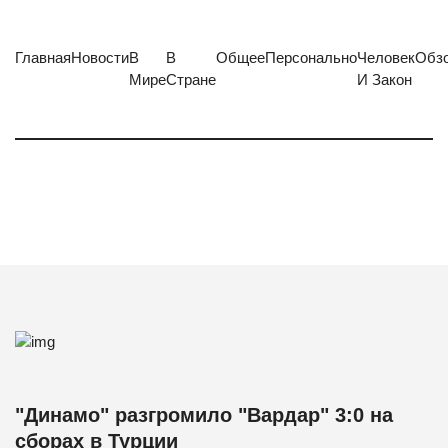
Главная
Новости
В
В
Общее
Персонально
Человек
Обз
Мире
Стране
И Закон
"Динамо" разгромило "Вардар" 3:0 на
сборах в Турции